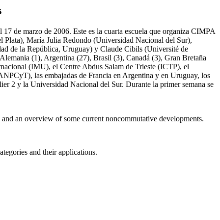
s
al 17 de marzo de 2006. Este es la cuarta escuela que organiza CIMPA
l Plata), María Julia Redondo (Universidad Nacional del Sur),
d de la República, Uruguay) y Claude Cibils (Université de
e Alemania (1), Argentina (27), Brasil (3), Canadá (3), Gran Bretaña
nacional (IMU), el Centre Abdus Salam de Trieste (ICTP), el
(ANPCyT), las embajadas de Francia en Argentina y en Uruguay, los
er 2 y la Universidad Nacional del Sur. Durante la primer semana se
ics and an overview of some current noncommutative developments.
egories and their applications.