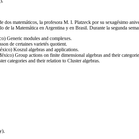
),
e dos matemáticos, la profesora M. I. Platzeck por su sexagésimo anive
ollo de la Matemática en Argentina y en Brasil. Durante la segunda sema
o) Generic modules and complexes.
son de certaines varietés quotient.
xico) Koszul algebras and applications.
ico) Group actions on finite dimensional algebras and their categori
 categories and their relation to Cluster algebras.
y),