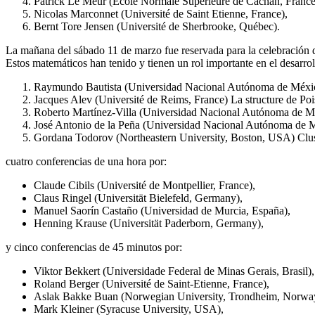
Patrick Le Meur (Ecole Normale Supérieure de Cachan, France
Nicolas Marconnet (Université de Saint Etienne, France),
Bernt Tore Jensen (Université de Sherbrooke, Québec).
La mañana del sábado 11 de marzo fue reservada para la celebración d
Estos matemáticos han tenido y tienen un rol importante en el desarr
Raymundo Bautista (Universidad Nacional Autónoma de Méxic
Jacques Alev (Université de Reims, France) La structure de Pois
Roberto Martínez-Villa (Universidad Nacional Autónoma de Mé
José Antonio de la Peña (Universidad Nacional Autónoma de Méx
Gordana Todorov (Northeastern University, Boston, USA) Cluster
cuatro conferencias de una hora por:
Claude Cibils (Université de Montpellier, France),
Claus Ringel (Universität Bielefeld, Germany),
Manuel Saorín Castaño (Universidad de Murcia, España),
Henning Krause (Universität Paderborn, Germany),
y cinco conferencias de 45 minutos por:
Viktor Bekkert (Universidade Federal de Minas Gerais, Brasil),
Roland Berger (Université de Saint-Etienne, France),
Aslak Bakke Buan (Norwegian University, Trondheim, Norwa
Mark Kleiner (Syracuse University, USA),