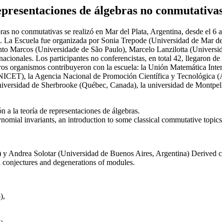
resentaciones de álgebras no conmutativa
 no conmutativas se realizó en Mar del Plata, Argentina, desde el 6 
3. La Escuela fue organizada por Sonia Trepode (Universidad de Mar de
o Marcos (Universidade de São Paulo), Marcelo Lanzilotta (Universida
rnacionales. Los participantes no conferencistas, en total 42, llegaron d
s organismos contribuyeron con la escuela: la Unión Matemática Inter
ONICET), la Agencia Nacional de Promoción Científica y Tecnológica 
versidad de Sherbrooke (Québec, Canada), la universidad de Montpelli
a la teoría de representaciones de álgebras.
nomial invariants, an introduction to some classical commutative top
 y Andrea Solotar (Universidad de Buenos Aires, Argentina) Derived cat
conjectures and degenerations of modules.
),