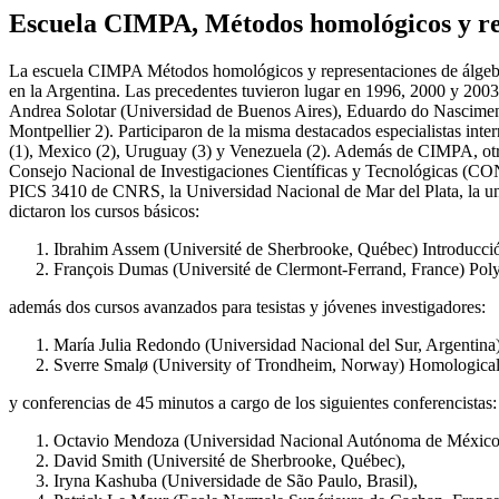
Escuela CIMPA, Métodos homológicos y rep
La escuela CIMPA Métodos homológicos y representaciones de álgebras
en la Argentina. Las precedentes tuvieron lugar en 1996, 2000 y 200
Andrea Solotar (Universidad de Buenos Aires), Eduardo do Nasciment
Montpellier 2). Participaron de la misma destacados especialistas inte
(1), Mexico (2), Uruguay (3) y Venezuela (2). Además de CIMPA, otro
Consejo Nacional de Investigaciones Científicas y Tecnológicas (C
PICS 3410 de CNRS, la Universidad Nacional de Mar del Plata, la uni
dictaron los cursos básicos:
Ibrahim Assem (Université de Sherbrooke, Québec) Introducción 
François Dumas (Université de Clermont-Ferrand, France) Poly
además dos cursos avanzados para tesistas y jóvenes investigadores:
María Julia Redondo (Universidad Nacional del Sur, Argentina)
Sverre Smalø (University of Trondheim, Norway) Homological 
y conferencias de 45 minutos a cargo de los siguientes conferencistas:
Octavio Mendoza (Universidad Nacional Autónoma de México
David Smith (Université de Sherbrooke, Québec),
Iryna Kashuba (Universidade de São Paulo, Brasil),