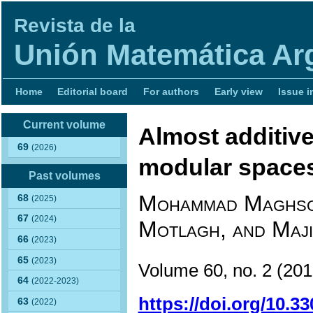
Revista de la
Unión Matemática Ar
Home
Editorial board
For authors
Early view
Issue i
Current volume
Almost additiv
69
(2026)
modular space
Past volumes
Mohammad Maghsoud
68
(2025)
67
(2024)
Motlagh, and Maji
66
(2023)
65
(2023)
Volume 60, no. 2
(20
64
(2022-2023)
https://doi.org/10.
63
(2022)