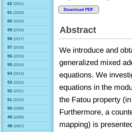
62
(2021)
Download PDF
61
(2020)
60
(2019)
Abstract
59
(2018)
58
(2017)
57
(2016)
We introduce and obtai
56
(2015)
generalized mixed add
55
(2014)
equations. We investig
54
(2013)
53
(2012)
equations in the mod
52
(2011)
the Fatou property (i
51
(2010)
50
(2009)
Furthermore, a counte
49
(2008)
mapping) is presente
48
(2007)