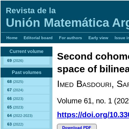
Revista de la
Unión Matemática Ar
Home
Editorial board
For authors
Early view
Issue i
Current volume
Second cohomo
69
(2026)
space of bilinea
Past volumes
Imed Basdouri, S
68
(2025)
67
(2024)
66
Volume 61, no. 1
(20
(2023)
65
(2023)
https://doi.org/10.
64
(2022-2023)
63
(2022)
Download PDF