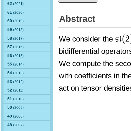
62
(2021)
61
(2020)
Abstract
60
(2019)
59
(2018)
s
l
(
2
(
2
We consider the
s
l
58
(2017)
57
(2016)
bidifferential operato
56
(2015)
We compute the secon
55
(2014)
54
(2013)
with coefficients in th
53
(2012)
act on tensor densiti
52
(2011)
51
(2010)
50
(2009)
49
(2008)
48
(2007)