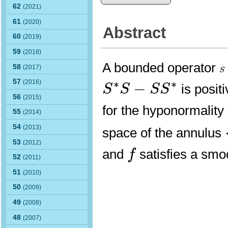
62
(2021)
61
(2020)
Abstract
60
(2019)
59
(2018)
A bounded operator
S
58
(2017)
S
S
∗
S
−
S
S
∗
∗
∗
57
(2016)
−
is posit
S
S
S
S
56
(2015)
for the hyponormality 
55
(2014)
54
(2013)
space of the annulus
f
53
(2012)
and
satisfies a smo
f
52
(2011)
51
(2010)
50
(2009)
49
(2008)
48
(2007)