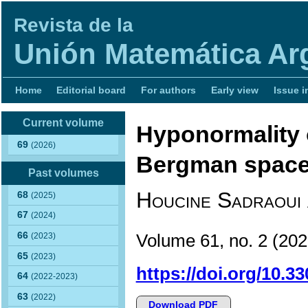
Revista de la
Unión Matemática Ar
Home
Editorial board
For authors
Early view
Issue i
Current volume
Hyponormality o
69
(2026)
Bergman space
Past volumes
Houcine Sadraoui
68
(2025)
67
(2024)
66
Volume 61, no. 2
(20
(2023)
65
(2023)
https://doi.org/10.
64
(2022-2023)
63
(2022)
Download PDF