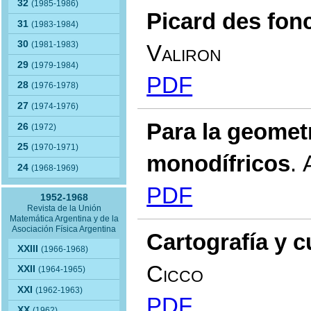
32
(1985-1986)
Picard des fonc
31
(1983-1984)
30
(1981-1983)
Valiron
29
(1979-1984)
PDF
28
(1976-1978)
27
(1974-1976)
Para la geomet
26
(1972)
25
(1970-1971)
monodífricos
.
24
(1968-1969)
PDF
1952-1968
Revista de la Unión
Matemática Argentina y de la
Asociación Física Argentina
Cartografía y c
XXIII
(1966-1968)
Cicco
XXII
(1964-1965)
XXI
(1962-1963)
PDF
XX
(1962)