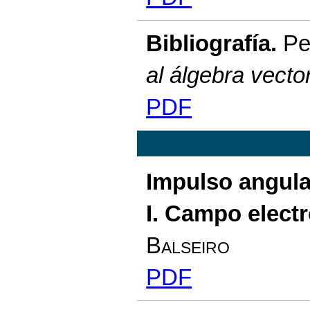
Bibliografía.
Ped
al álgebra vector
PDF
Impulso angula
I. Campo elect
Balseiro
PDF