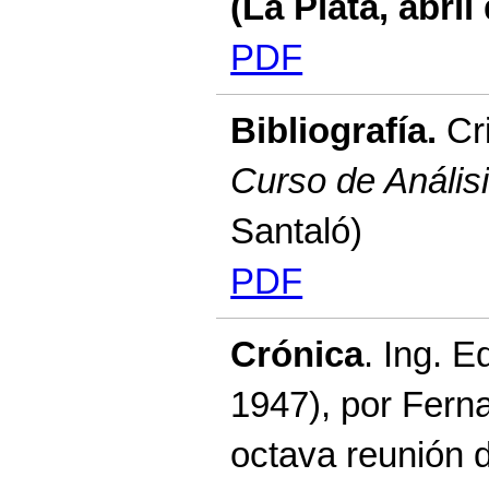
(La Plata, abril
PDF
Bibliografía.
Cri
Curso de Anális
Santaló)
PDF
Crónica
. Ing. 
1947), por Fern
octava reunión d