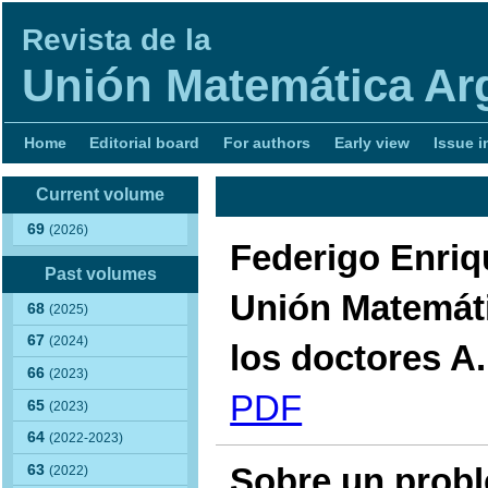
Revista de la
Unión Matemática Ar
Home
Editorial board
For authors
Early view
Issue i
Current volume
69
(2026)
Federigo Enriq
Past volumes
Unión Matemáti
68
(2025)
67
(2024)
los doctores A.
66
(2023)
PDF
65
(2023)
64
(2022-2023)
Sobre un probl
63
(2022)