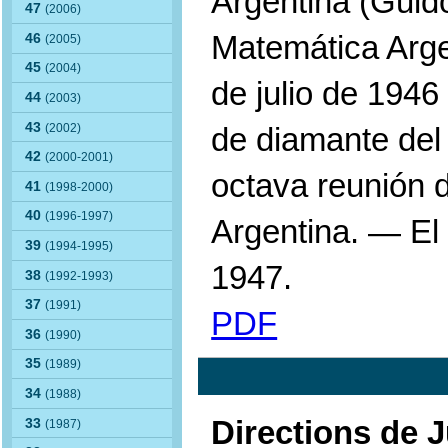
Argentina (Guid
47
(2006)
Matemática Arge
46
(2005)
45
(2004)
de julio de 1946
44
(2003)
43
(2002)
de diamante del
42
(2000-2001)
octava reunión d
41
(1998-2000)
40
(1996-1997)
Argentina. — El
39
(1994-1995)
1947.
38
(1992-1993)
37
(1991)
PDF
36
(1990)
35
(1989)
34
(1988)
Directions de J
33
(1987)