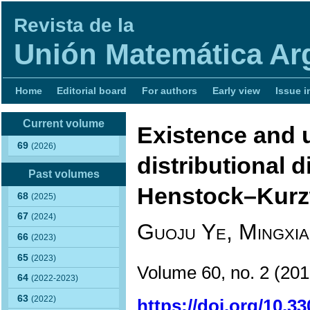
Revista de la
Unión Matemática Ar
Home
Editorial board
For authors
Early view
Issue i
Current volume
Existence and 
69
(2026)
distributional d
Past volumes
Henstock–Kurzwe
68
(2025)
67
(2024)
Guoju Ye, Mingxia
66
(2023)
65
(2023)
Volume 60, no. 2
(20
64
(2022-2023)
63
(2022)
https://doi.org/10.