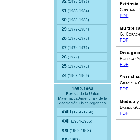
32
(1985-1986)
Extrinsic
Cristián U
31
(1983-1984)
PDF
30
(1981-1983)
Multiplic
29
(1979-1984)
G. Corach
28
(1976-1978)
PDF
27
(1974-1976)
On a geom
26
(1972)
Rodrigo A
PDF
25
(1970-1971)
24
(1968-1969)
Spatial t
Graciela 
1952-1968
PDF
Revista de la Unión
Matemática Argentina y de la
Medida y
Asociación Física Argentina
Daniel Glu
XXIII
(1966-1968)
PDF
XXII
(1964-1965)
XXI
(1962-1963)
XX
(1962)