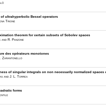
aló
 of ultrahyperbolic Bessel operators
ena Trione
imation theorem for certain subsets of Sobolev spaces
k and R. Panzone
ture des opérateurs monotones
. Zarantonello
ess of singular integrals on non necessarily normalized space
as and J. L. Torrea
adratic forms
entile