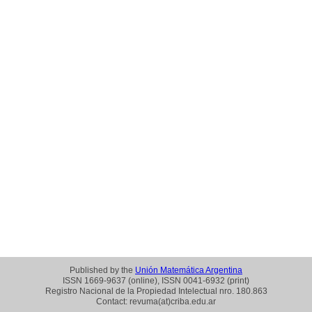
Published by the
Unión Matemática Argentina
ISSN 1669-9637 (online), ISSN 0041-6932 (print)
Registro Nacional de la Propiedad Intelectual nro. 180.863
Contact: revuma(at)criba.edu.ar