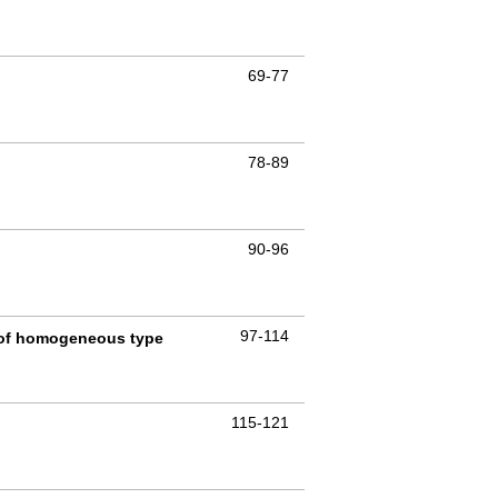
69-77
78-89
90-96
97-114
s of homogeneous type
115-121