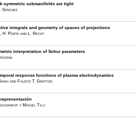
k
-symmetric submanifolds are tight
. Sánchez
ative integrals and geometry of spaces of projections
, H. Porta and L. Recht
etric interpretation of Schur parameters
rocena
emporal response functions of plasma electrodynamics
Gnavi and Fausto T. Gratton
 representación
schankof y Miguel Tilli