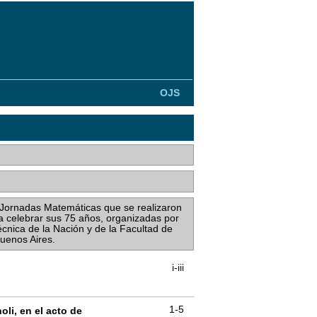
OJS
s Jornadas Matemáticas que se realizaron
a celebrar sus 75 años, organizadas por
écnica de la Nación y de la Facultad de
Buenos Aires.
i-iii
1-5
li, en el acto de