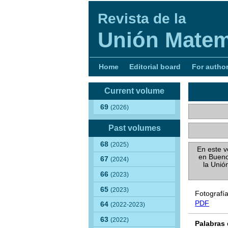
Revista de la
Unión Matem
Home
Editorial board
For autho
Current volume
69
(2026)
Past volumes
68
(2025)
En este v
en Bueno
67
(2024)
la Unió
66
(2023)
65
(2023)
Fotografí
PDF
64
(2022-2023)
63
(2022)
Palabras 