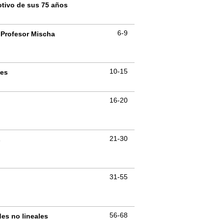
otivo de sus 75 años
6-9
l Profesor Mischa
10-15
nes
16-20
21-30
s
31-55
56-68
es no lineales