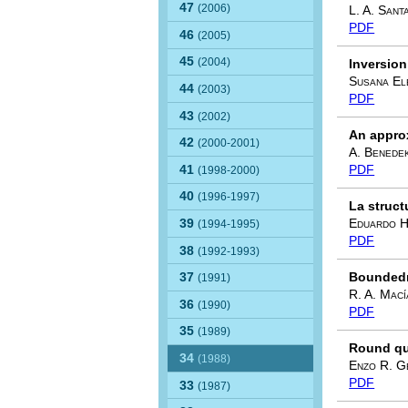
47
(2006)
L. A. Sant
PDF
46
(2005)
45
(2004)
Inversion
Susana El
44
(2003)
PDF
43
(2002)
An approx
42
(2000-2001)
A. Benede
41
PDF
(1998-2000)
40
(1996-1997)
La struc
39
Eduardo H
(1994-1995)
PDF
38
(1992-1993)
Boundedn
37
(1991)
R. A. Mací
36
(1990)
PDF
35
(1989)
Round qu
34
(1988)
Enzo R. G
PDF
33
(1987)